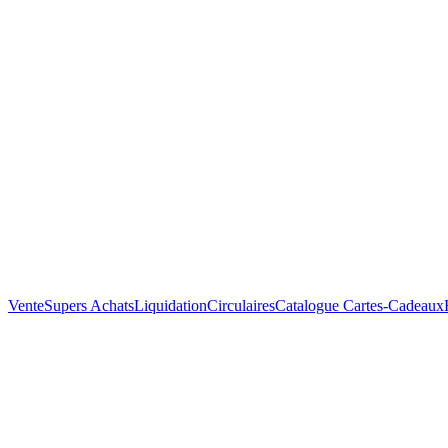
Vente
Supers Achats
Liquidation
Circulaires
Catalogue
Cartes-Cadeaux