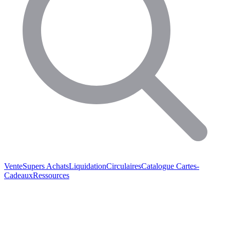
Vente
Supers Achats
Liquidation
Circulaires
Catalogue
Cartes-
Cadeaux
Ressources