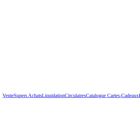
Vente
Supers Achats
Liquidation
Circulaires
Catalogue
Cartes-Cadeaux