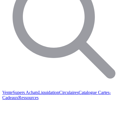
Vente
Supers Achats
Liquidation
Circulaires
Catalogue
Cartes-
Cadeaux
Ressources