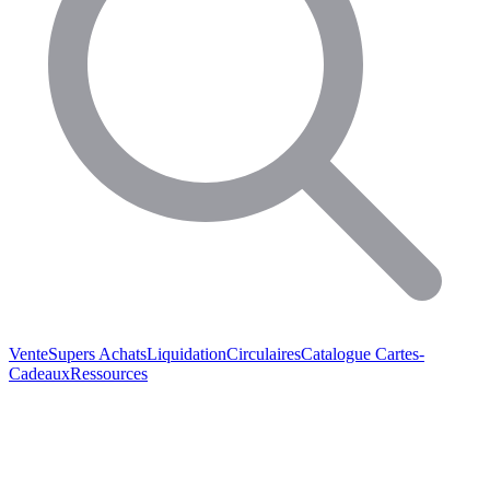
Vente
Supers Achats
Liquidation
Circulaires
Catalogue
Cartes-
Cadeaux
Ressources