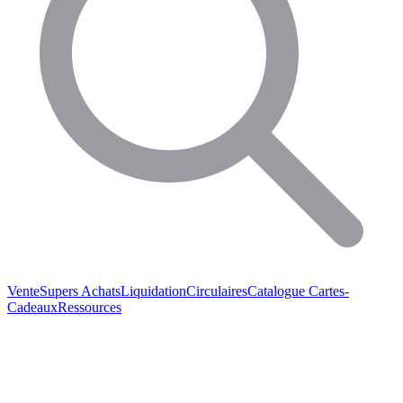
Vente
Supers Achats
Liquidation
Circulaires
Catalogue
Cartes-
Cadeaux
Ressources