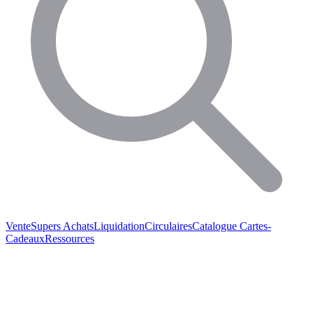
Vente
Supers Achats
Liquidation
Circulaires
Catalogue
Cartes-
Cadeaux
Ressources