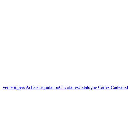
Vente
Supers Achats
Liquidation
Circulaires
Catalogue
Cartes-Cadeaux