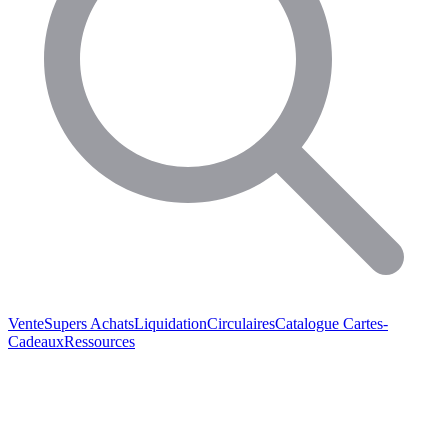
Vente
Supers Achats
Liquidation
Circulaires
Catalogue
Cartes-
Cadeaux
Ressources