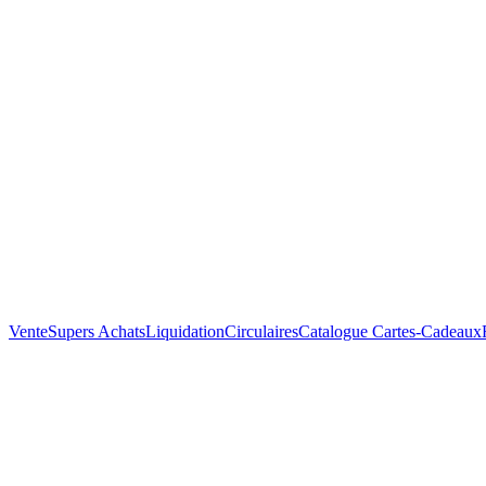
Vente
Supers Achats
Liquidation
Circulaires
Catalogue
Cartes-Cadeaux