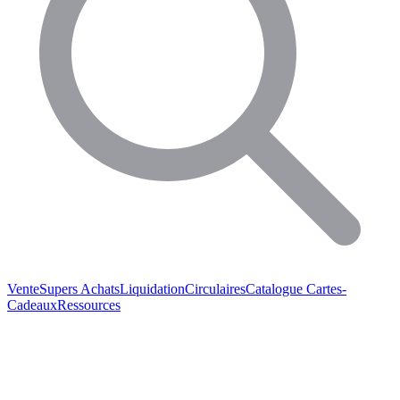
Vente
Supers Achats
Liquidation
Circulaires
Catalogue
Cartes-
Cadeaux
Ressources