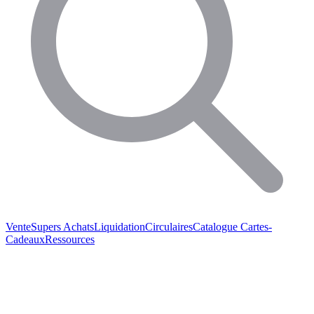
Vente
Supers Achats
Liquidation
Circulaires
Catalogue
Cartes-
Cadeaux
Ressources