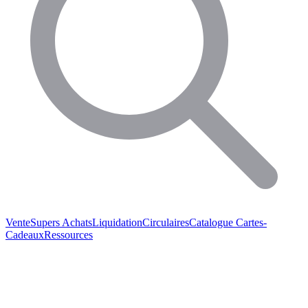
Vente
Supers Achats
Liquidation
Circulaires
Catalogue
Cartes-
Cadeaux
Ressources