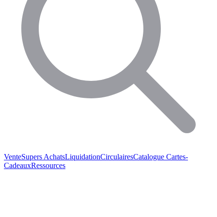
Vente
Supers Achats
Liquidation
Circulaires
Catalogue
Cartes-
Cadeaux
Ressources