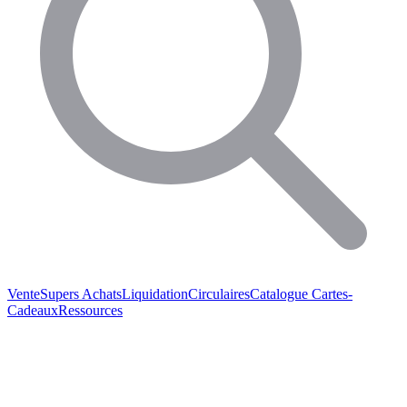
Vente
Supers Achats
Liquidation
Circulaires
Catalogue
Cartes-
Cadeaux
Ressources