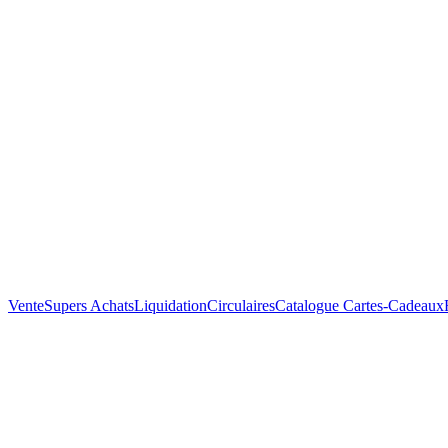
Vente
Supers Achats
Liquidation
Circulaires
Catalogue
Cartes-Cadeaux