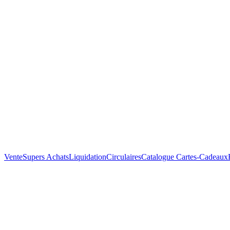
Vente
Supers Achats
Liquidation
Circulaires
Catalogue
Cartes-Cadeaux