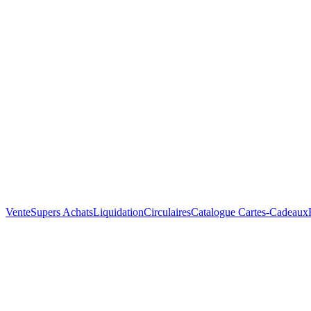
Vente
Supers Achats
Liquidation
Circulaires
Catalogue
Cartes-Cadeaux