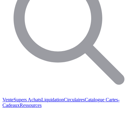
Vente
Supers Achats
Liquidation
Circulaires
Catalogue
Cartes-
Cadeaux
Ressources