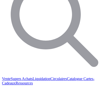
Vente
Supers Achats
Liquidation
Circulaires
Catalogue
Cartes-
Cadeaux
Ressources