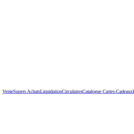
Vente
Supers Achats
Liquidation
Circulaires
Catalogue
Cartes-Cadeaux