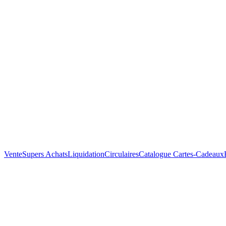
Vente
Supers Achats
Liquidation
Circulaires
Catalogue
Cartes-Cadeaux