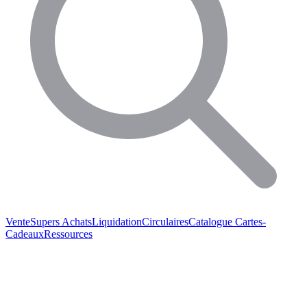
Vente
Supers Achats
Liquidation
Circulaires
Catalogue
Cartes-
Cadeaux
Ressources