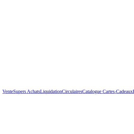
Vente
Supers Achats
Liquidation
Circulaires
Catalogue
Cartes-Cadeaux