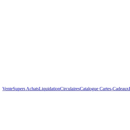
Vente
Supers Achats
Liquidation
Circulaires
Catalogue
Cartes-Cadeaux