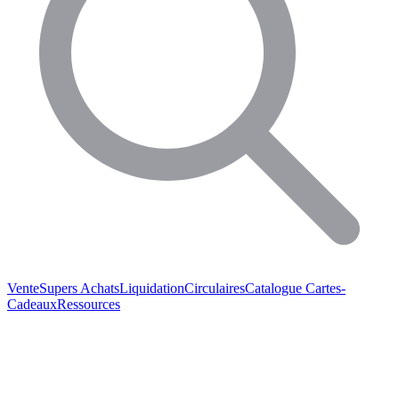
Vente
Supers Achats
Liquidation
Circulaires
Catalogue
Cartes-
Cadeaux
Ressources