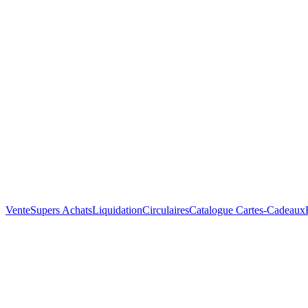
Vente
Supers Achats
Liquidation
Circulaires
Catalogue
Cartes-Cadeaux