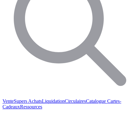
Vente
Supers Achats
Liquidation
Circulaires
Catalogue
Cartes-
Cadeaux
Ressources