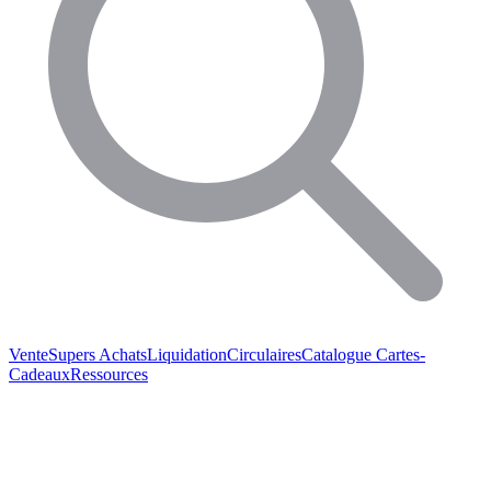
Vente
Supers Achats
Liquidation
Circulaires
Catalogue
Cartes-
Cadeaux
Ressources