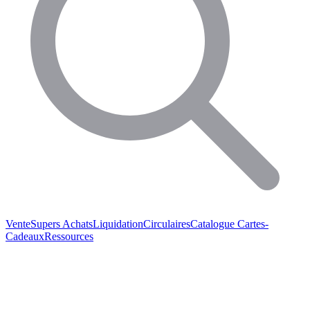
Vente
Supers Achats
Liquidation
Circulaires
Catalogue
Cartes-
Cadeaux
Ressources