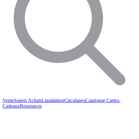
Vente
Supers Achats
Liquidation
Circulaires
Catalogue
Cartes-
Cadeaux
Ressources