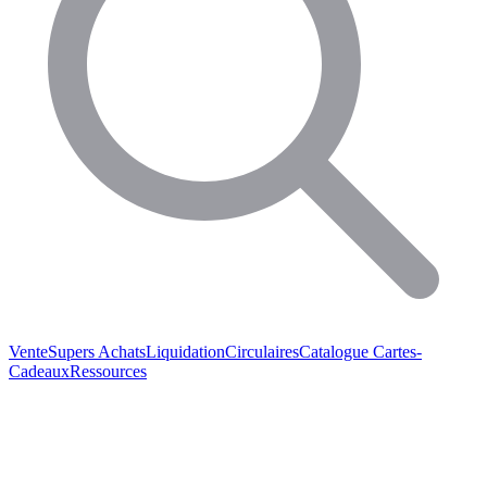
Vente
Supers Achats
Liquidation
Circulaires
Catalogue
Cartes-
Cadeaux
Ressources