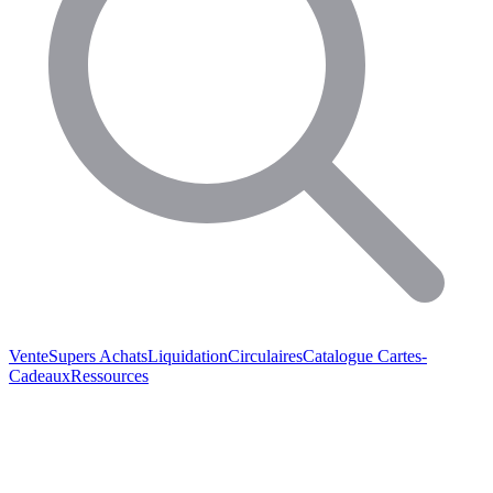
Vente
Supers Achats
Liquidation
Circulaires
Catalogue
Cartes-
Cadeaux
Ressources