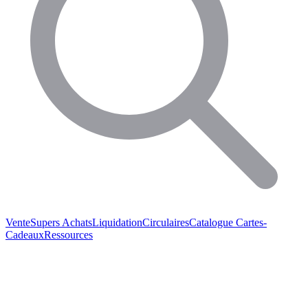
Vente
Supers Achats
Liquidation
Circulaires
Catalogue
Cartes-
Cadeaux
Ressources