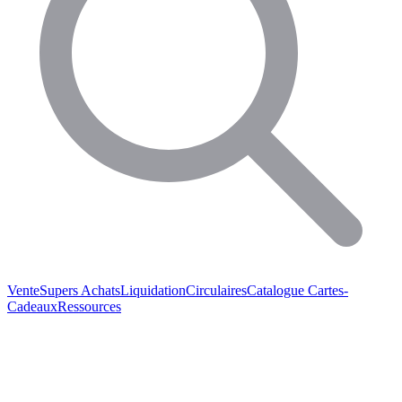
Vente
Supers Achats
Liquidation
Circulaires
Catalogue
Cartes-
Cadeaux
Ressources