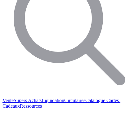
Vente
Supers Achats
Liquidation
Circulaires
Catalogue
Cartes-
Cadeaux
Ressources