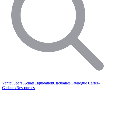
Vente
Supers Achats
Liquidation
Circulaires
Catalogue
Cartes-
Cadeaux
Ressources