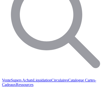
Vente
Supers Achats
Liquidation
Circulaires
Catalogue
Cartes-
Cadeaux
Ressources