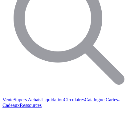
Vente
Supers Achats
Liquidation
Circulaires
Catalogue
Cartes-
Cadeaux
Ressources