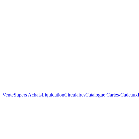
Vente
Supers Achats
Liquidation
Circulaires
Catalogue
Cartes-Cadeaux