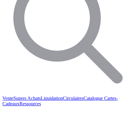
Vente
Supers Achats
Liquidation
Circulaires
Catalogue
Cartes-
Cadeaux
Ressources