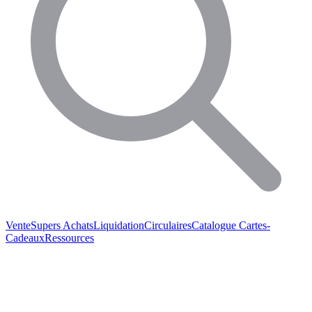
Vente
Supers Achats
Liquidation
Circulaires
Catalogue
Cartes-
Cadeaux
Ressources