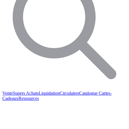
Vente
Supers Achats
Liquidation
Circulaires
Catalogue
Cartes-
Cadeaux
Ressources