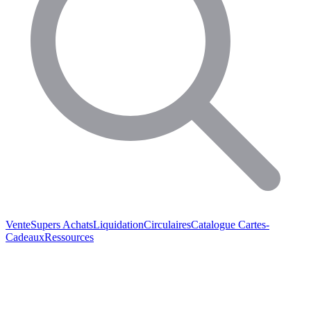
Vente
Supers Achats
Liquidation
Circulaires
Catalogue
Cartes-
Cadeaux
Ressources