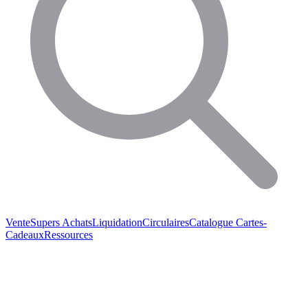
Vente
Supers Achats
Liquidation
Circulaires
Catalogue
Cartes-
Cadeaux
Ressources