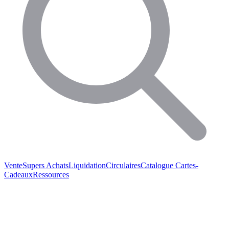
Vente
Supers Achats
Liquidation
Circulaires
Catalogue
Cartes-
Cadeaux
Ressources