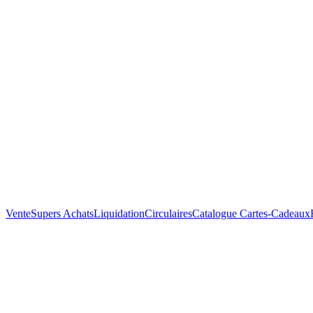
Vente
Supers Achats
Liquidation
Circulaires
Catalogue
Cartes-Cadeaux