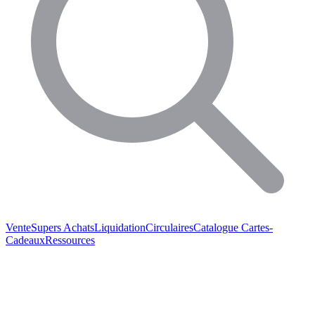
Vente
Supers Achats
Liquidation
Circulaires
Catalogue
Cartes-
Cadeaux
Ressources