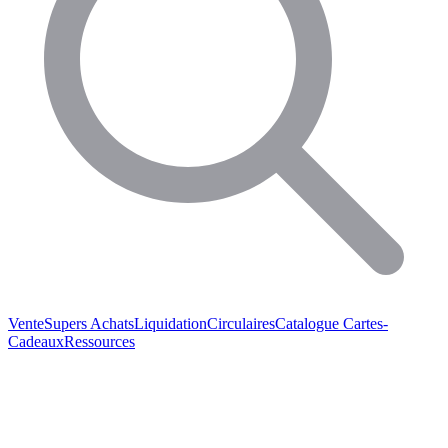
Vente
Supers Achats
Liquidation
Circulaires
Catalogue
Cartes-
Cadeaux
Ressources