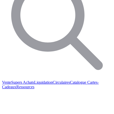
Vente
Supers Achats
Liquidation
Circulaires
Catalogue
Cartes-
Cadeaux
Ressources